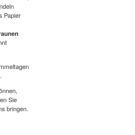
ndeln
s Papier
raunen
nnt
ammeltagen
.
können,
ten Sie
ns bringen.