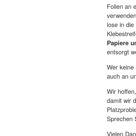
Folien an 
verwenden 
lose in di
Klebestreif
Papiere u
entsorgt 
Wer keine
auch an u
Wir hoffen
damit wir 
Platzprobl
Sprechen S
Vielen Dan