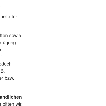
.
elle für
ften sowie
erfügung
nd
ir
edoch
.B.
er bzw.
handlichen
bitten wir,