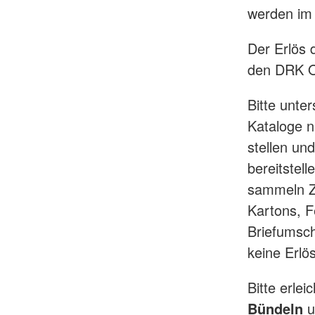
werden im 
Der Erlös 
den DRK O
Bitte unte
Kataloge n
stellen un
bereitstel
sammeln Ze
Kartons, F
Briefumsch
keine Erlö
Bitte erle
Bündeln
u