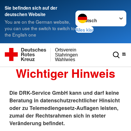
Sie befinden sich auf der
Sprache wechseln zu
deutschen Website
You are on the German website,
you can use the switch to switch to
Alles klar
the English one
Ortsverein
Stahringen
Wahlwies
Wichtiger Hinweis
Die DRK-Service GmbH kann und darf keine
Beratung in datenschutzrechtlicher Hinsicht
oder zu Telemediengesetz-Auflagen leisten,
zumal der Rechtsrahmen sich in steter
Veränderung befindet.