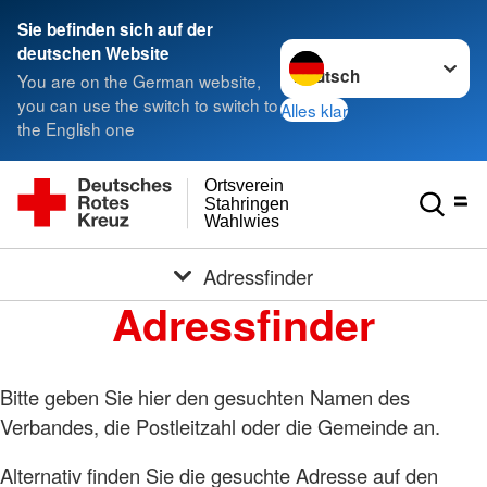
Sie befinden sich auf der
Sprache wechseln zu
deutschen Website
You are on the German website,
you can use the switch to switch to
Alles klar
the English one
Ortsverein
Stahringen
Wahlwies
Adressfinder
Adressfinder
Bitte geben Sie hier den gesuchten Namen des
Verbandes, die Postleitzahl oder die Gemeinde an.
Alternativ finden Sie die gesuchte Adresse auf den