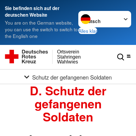
Sie befinden sich auf der
Sprache wechseln zu
deutschen Website
You are on the German website,
you can use the switch to switch to
Alles klar
the English one
Ortsverein
Stahringen
Wahlwies
Schutz der gefangenen Soldaten
D. Schutz der
gefangenen
Soldaten