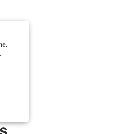
ne.
.
ls