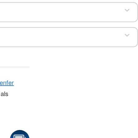
enfer
als