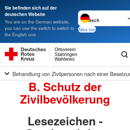
Sie befinden sich auf der
Sprache wechseln zu
deutschen Website
You are on the German website,
you can use the switch to switch to
Alles klar
the English one
Ortsverein
Stahringen
Wahlwies
Behandlung von Zivilpersonen nach einer Besetzu
B. Schutz der
Zivilbevölkerung
Lesezeichen -