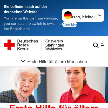
Sie befinden sich auf der
Sprache wechseln zu
deutschen Website
You are on the German website,
you can use the switch to switch to
Alles klar
the English one
Ortsverein
Stahringen
Wahlwies
Erste Hilfe für ältere Menschen
Erste Hilfe für ältere